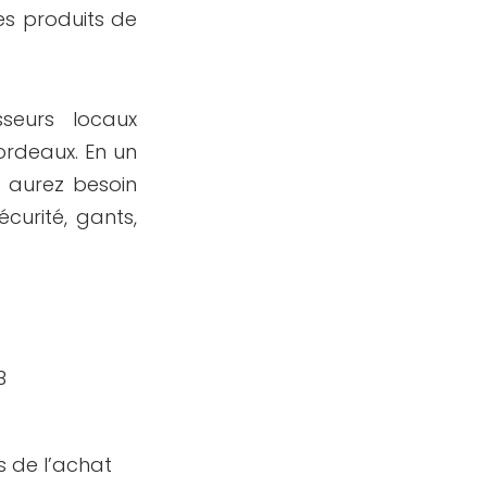
s produits de
seurs locaux
ordeaux. En un
s aurez besoin
curité, gants,
B
s de l’achat