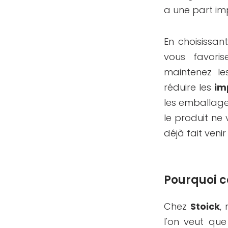
a une part imp
En choisissan
vous favori
maintenez le
réduire les
im
les emballages
le produit ne 
déjà fait venir
Pourquoi c
Chez
Stoick
,
l'on veut qu